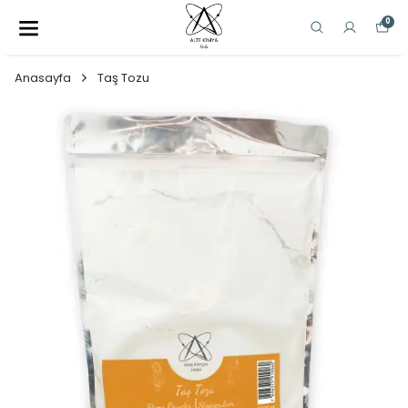
0
Anasayfa
Taş Tozu