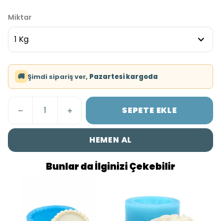
Miktar
🚚
Şimdi sipariş ver,
Pazartesi kargoda
SEPETE EKLE
HEMEN AL
Bunlar da İlginizi Çekebilir