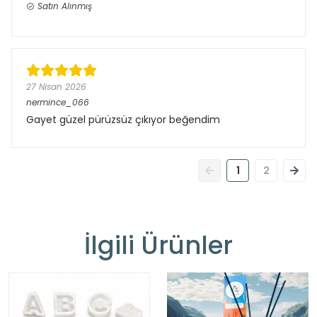
Satın Alınmış
27 Nisan 2026
nermince_066
Gayet güzel pürüzsüz çıkıyor beğendim
1
2
İlgili Ürünler