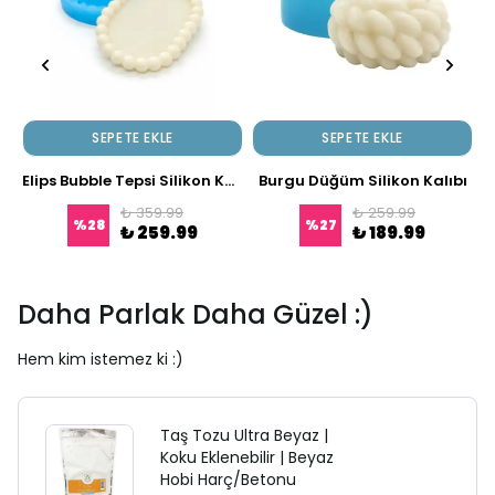
SEPETE EKLE
SEPETE EKLE
Elips Bubble Tepsi Silikon Kalıbı
Burgu Düğüm Silikon Kalıbı
₺ 359.99
₺ 259.99
%
28
%
27
₺ 259.99
₺ 189.99
Daha Parlak Daha Güzel :)
Hem kim istemez ki :)
Taş Tozu Ultra Beyaz |
Koku Eklenebilir | Beyaz
Hobi Harç/Betonu