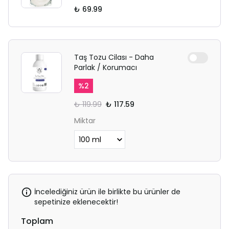
₺ 69.99
Taş Tozu Cilası - Daha
Parlak / Korumacı
%
2
₺ 119.99
₺ 117.59
Miktar
İncelediğiniz ürün ile birlikte bu ürünler de
sepetinize eklenecektir!
Toplam