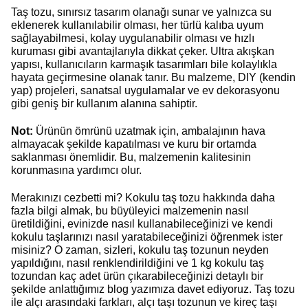
Taş tozu, sınırsız tasarım olanağı sunar ve yalnızca su
eklenerek kullanılabilir olması, her türlü kalıba uyum
sağlayabilmesi, kolay uygulanabilir olması ve hızlı
kuruması gibi avantajlarıyla dikkat çeker. Ultra akışkan
yapısı, kullanıcıların karmaşık tasarımları bile kolaylıkla
hayata geçirmesine olanak tanır. Bu malzeme, DIY (kendin
yap) projeleri, sanatsal uygulamalar ve ev dekorasyonu
gibi geniş bir kullanım alanına sahiptir.
Not:
Ürünün ömrünü uzatmak için, ambalajının hava
almayacak şekilde kapatılması ve kuru bir ortamda
saklanması önemlidir. Bu, malzemenin kalitesinin
korunmasına yardımcı olur.
Merakınızı cezbetti mi? Kokulu taş tozu hakkında daha
fazla bilgi almak, bu büyüleyici malzemenin nasıl
üretildiğini, evinizde nasıl kullanabileceğinizi ve kendi
kokulu taşlarınızı nasıl yaratabileceğinizi öğrenmek ister
misiniz? O zaman, sizleri, kokulu taş tozunun neyden
yapıldığını, nasıl renklendirildiğini ve 1 kg kokulu taş
tozundan kaç adet ürün çıkarabileceğinizi detaylı bir
şekilde anlattığımız blog yazımıza davet ediyoruz. Taş tozu
ile alçı arasındaki farkları, alçı taşı tozunun ve kireç taşı