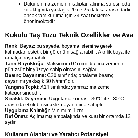
Dökülen malzemenin kalıptan alınma süresi, oda
sıcaklığında yaklaşık 20 ile 25 dakika arasındadır
ancak tam kuruma için 24 saat bekleme
önerilmektedir.
Kokulu Taş Tozu Teknik Özellikler ve Avant
Renk:
Beyaz; bu sayede, boyama işlemine gerek
kalmadan estetik bir görünüm sağlanabilir. Akrilik boya ile
rahatça boyanabilir.
Tane Büyüklüğü:
Maksimum 0.5 mm; bu, malzemenin
pürüzsüz bir yüzeye sahip olmasını sağlar.
Basınç Dayanımı:
C20 sınıfında; ortalama basınç
dayanımı yaklaşık 30 N/mm²’dir.
Yangına Tepki:
A1fl sınıfında; yanmaz malzeme
kategorisindedir.
Sıcaklık Dayanımı:
Uygulama sonrası -30°C ile +80°C
arasında etkili bir sıcaklık dayanımına sahiptir.
Uygulama Kalınlığı:
Minimum 1 cm.
Raf Ömrü:
Açılmamış ambalajında ve kuru bir ortamda 12
aydır.
Kullanım Alanları ve Yaratıcı Potansiyel