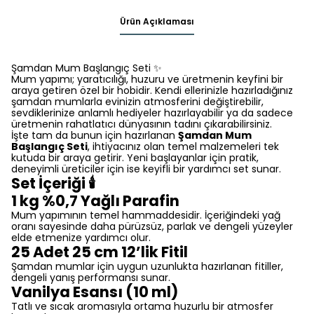
Ürün Açıklaması
Şamdan Mum Başlangıç Seti ✨
Mum yapımı; yaratıcılığı, huzuru ve üretmenin keyfini bir
araya getiren özel bir hobidir. Kendi ellerinizle hazırladığınız
şamdan mumlarla evinizin atmosferini değiştirebilir,
sevdiklerinize anlamlı hediyeler hazırlayabilir ya da sadece
üretmenin rahatlatıcı dünyasının tadını çıkarabilirsiniz.
İşte tam da bunun için hazırlanan
Şamdan Mum
Başlangıç Seti
, ihtiyacınız olan temel malzemeleri tek
kutuda bir araya getirir. Yeni başlayanlar için pratik,
deneyimli üreticiler için ise keyifli bir yardımcı set sunar.
Set İçeriği 🕯️
1 kg %0,7 Yağlı Parafin
Mum yapımının temel hammaddesidir. İçeriğindeki yağ
oranı sayesinde daha pürüzsüz, parlak ve dengeli yüzeyler
elde etmenize yardımcı olur.
25 Adet 25 cm 12’lik Fitil
Şamdan mumlar için uygun uzunlukta hazırlanan fitiller,
dengeli yanış performansı sunar.
Vanilya Esansı (10 ml)
Tatlı ve sıcak aromasıyla ortama huzurlu bir atmosfer