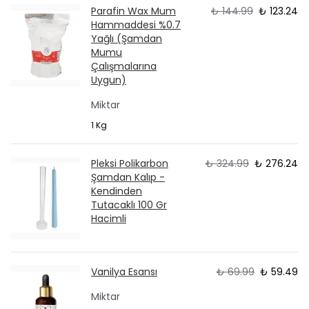
Parafin Wax Mum
₺ 144.99
₺ 123.24
Hammaddesi %0.7
Yağlı (Şamdan
Mumu
Çalışmalarına
Uygun)
Miktar
1 Kg
Pleksi Polikarbon
₺ 324.99
₺ 276.24
Şamdan Kalıp -
Kendinden
Tutacaklı 100 Gr
Hacimli
Vanilya Esansı
₺ 69.99
₺ 59.49
Miktar