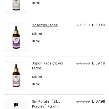
10 ml
Yasemin Esansı
₺ 69.99
₺ 59.49
Miktar
10 ml
Japon Kiraz Çiçeği
₺ 69.99
₺ 59.49
Esansı
Miktar
10 ml
Sıvı Parafin ( Likit
₺ 79.99
₺ 67.99
Parafin ) Parafin