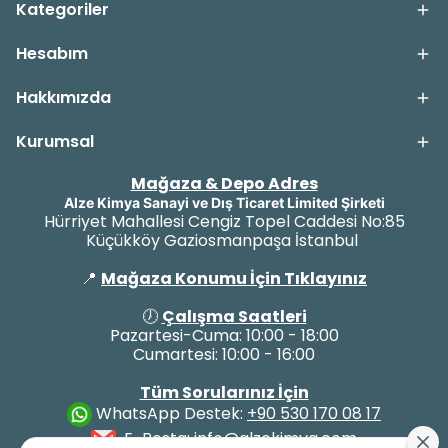
Kategoriler
Hesabım
Hakkımızda
Kurumsal
Mağaza & Depo Adres
Alze Kimya Sanayi ve Dış Ticaret Limited Şirketi
Hürriyet Mahallesi Cengiz Topel Caddesi No:85
Küçükköy Gaziosmanpaşa İstanbul
📍
Mağaza Konumu İçin Tıklayınız
🕖
Çalışma Saatleri
Pazartesi-Cuma: 10:00 - 18:00
Cumartesi: 10:00 - 16:00
Tüm Sorularınız İçin
WhatsApp Destek:
+90 530 170 08 17
E-Posta:
info@alzekimya.com