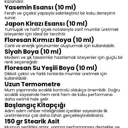
kazandırır.
Yasemin Esansı (10 ml)
Ferah ve çiçeksi yapısıyla sakinleştirici bir koku deneyimi
sunar.
Japon Kirazı Esansı (10 ml)
Yumuşak ve hafif çiçek notalarıyla zarif mumlar üretmek
isteyenler için ideal bir tercihtir.
Floresan Kırmızı Boya (10 ml)
Canlı ve enerjik görünümler oluşturmak için kullanılabilir.
Siyah Boya (10 ml)
Modern ve şık tasarımlar hazırlamak isteyenler için güçlü bir
renk seçeneğidir.
Floresan Su Yeşili Boya (10 ml)
Dikkat çekici ve farklı tonlarda mumlar üretmek için
kullanılabilir.
Uzun Termometre
Mum yapımında sıcaklık kontrolü oldukça önemlidir. Doğru
sıcaklık sayesinde hem renk hem de koku performansı
daha verimli hale gelir.
Başlangıç Kitapçığı
Adım adım rehber niteliğindeki içerikler sayesinde ilk
üretimlerinizi çok daha rahat gerçekleştirebilirsiniz.
150 gr Stearik Asit
Mumun sertliğini artırır, yanma performansını destekler ve