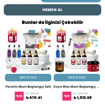
HEMEN AL
Bunlar da İlginizi Çekebilir
SEPETE EKLE
SEPETE EKLE
Parafin Mum Başlangıç Seti
Soya Wax Mum Başlangıç Seti
₺ 744.91
₺ 1,134.88
%
10
%
11
₺ 670.41
₺ 1,013.68