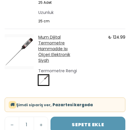
25 Adet
Uzunluk
25 cm
Mum Dijital
₺ 124.99
Termometre
Hammadde Isı
Ölçeri Elektronik
Siyah
Termometre Rengi
🚚
Şimdi sipariş ver,
Pazartesi kargoda
SEPETE EKLE