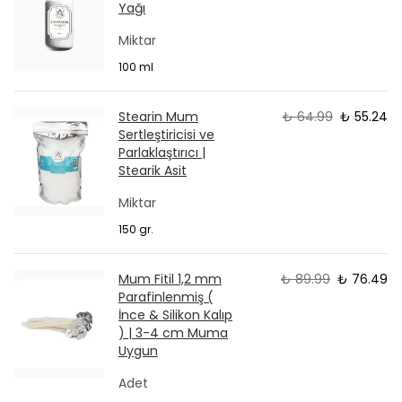
Yağı
Miktar
100 ml
Stearin Mum
₺ 64.99
₺ 55.24
Sertleştiricisi ve
Parlaklaştırıcı |
Stearik Asit
Miktar
150 gr.
Mum Fitil 1,2 mm
₺ 89.99
₺ 76.49
Parafinlenmiş (
İnce & Silikon Kalıp
) | 3-4 cm Muma
Uygun
Adet