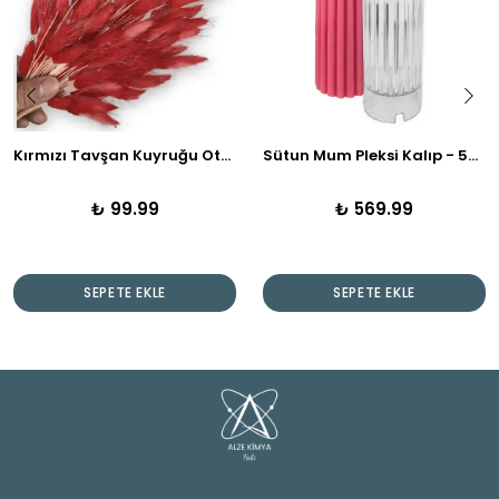
Kırmızı Tavşan Kuyruğu Otu | Kuru Çiçek | 1 Demet
Sütun Mum Pleksi Kalıp - 550 Gr Hacimli
₺ 99.99
₺ 569.99
SEPETE EKLE
SEPETE EKLE