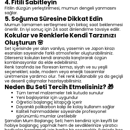
4. Fitili Sabitleyin
Fitilin düzgün yerleştirilmesi, mumun dengeli yanmasını
sağlar.
5. Soğuma Süresine Dikkat Edin
Mumun tamamen sertleşmesi için birkaç saat beklenmesi
önerilir. En iyi sonuç için 24 saat dinlendirme tavsiye edilir.
Kokular ve Renklerle Kendi Tarzınızı
Oluşturun 🌸
Set içerisinde yer alan vanilya, yasemin ve Japon kirazı
esansları sayesinde farklı atmosferler oluşturabilirsiniz.
Dilerseniz kokuları kendi aranızda karıştırarak özgün
kombinasyonlar da elde edebilirsiniz.
Renk tarafında ise floresan kırmızı, siyah ve su yeşili
seçenekleri; sade, modern veya enerjik tasarımlar
üretmenize yardımcı olur. Tek renk kullanabilir ya da geçişli
ve desenli çalışmalar hazırlayabilirsiniz.
Neden Bu Seti Tercih Etmelisiniz? 🎁
Tüm temel malzemeler tek kutuda sunulur
Yeni başlayanlar için uygundur
Öğretici başlangıç kitapçığı içerir
Dayanıklı polikarbon kalıp ile kolay kullanım sağlar
Kaliteli hammaddeler sayesinde profesyonel
görünümlü mumlar üretilebilir
Şamdan Mum Başlangıç Seti; hem kendiniz için keyifli bir
hobiye başlangıç yapmak hem de sevdiklerinize yaratıcı