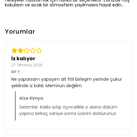
hediyeler hazırlamak için harika bir seçenektir. Evinizde hoş
kokuların ve sıcak bir atmosferin yayılmasını hayal edin…
Yorumlar
İz kalıyor
27 Temmuz 2026
Elif
Y.
Ne yaparsam yapayım alt fitil birleşim yerinde çukur
şeklinde iz kaldı. Memnun değilim.
Alze Kimya
Selamlar. Kalıbı ısıtıp öçncelikle o alana döküm
yapınız birkaç saniye sonra üzerini doldurunuz