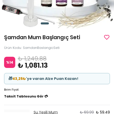
Şamdan Mum Başlangıç Seti
Ürün Kodu
:
SamdanBaslangicSeti
₺ 1,249.88
%
14
₺ 1,081.13
🎁
43,25₺
'ye varan Alze Puan Kazan!
Birim Fiyat:
Taksit Tablosunu Gör 💳
Su Yeşili Mum
₺ 69.99
₺ 59.49