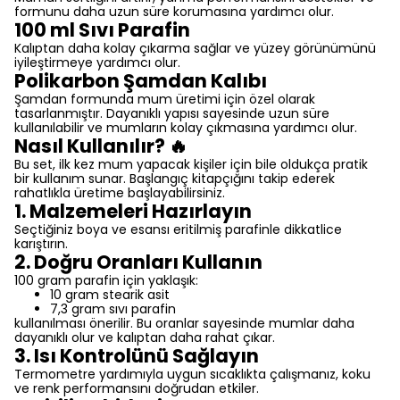
formunu daha uzun süre korumasına yardımcı olur.
100 ml Sıvı Parafin
Kalıptan daha kolay çıkarma sağlar ve yüzey görünümünü
iyileştirmeye yardımcı olur.
Polikarbon Şamdan Kalıbı
Şamdan formunda mum üretimi için özel olarak
tasarlanmıştır. Dayanıklı yapısı sayesinde uzun süre
kullanılabilir ve mumların kolay çıkmasına yardımcı olur.
Nasıl Kullanılır? 🔥
Bu set, ilk kez mum yapacak kişiler için bile oldukça pratik
bir kullanım sunar. Başlangıç kitapçığını takip ederek
rahatlıkla üretime başlayabilirsiniz.
1. Malzemeleri Hazırlayın
Seçtiğiniz boya ve esansı eritilmiş parafinle dikkatlice
karıştırın.
2. Doğru Oranları Kullanın
100 gram parafin için yaklaşık:
10 gram stearik asit
7,3 gram sıvı parafin
kullanılması önerilir. Bu oranlar sayesinde mumlar daha
dayanıklı olur ve kalıptan daha rahat çıkar.
3. Isı Kontrolünü Sağlayın
Termometre yardımıyla uygun sıcaklıkta çalışmanız, koku
ve renk performansını doğrudan etkiler.