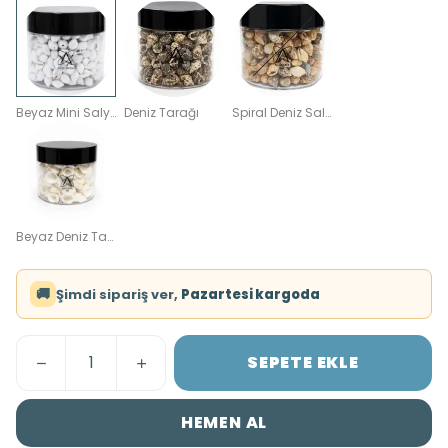
Beyaz Mini Salyangoz
Deniz Tarağı
Spiral Deniz Salyangozu
Beyaz Deniz Tarağı Kabuğu
🚚
Şimdi sipariş ver,
Pazartesi kargoda
SEPETE EKLE
HEMEN AL