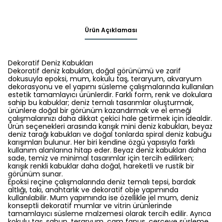
Ürün Açıklaması
Dekoratif Deniz Kabukları
Dekoratif deniz kabukları, doğal görünümü ve zarif
dokusuyla epoksi, mum, kokulu taş, teraryum, akvaryum
dekorasyonu ve el yapımı süsleme çalışmalarında kullanılan
estetik tamamlayıcı ürünlerdir. Farklı form, renk ve dokulara
sahip bu kabuklar; deniz temalı tasarımlar oluşturmak,
ürünlere doğal bir görünüm kazandırmak ve el emeği
çalışmalarınızı daha dikkat çekici hale getirmek için idealdir.
Ürün seçenekleri arasında karışık mini deniz kabukları, beyaz
deniz tarağı kabukları ve doğal tonlarda spiral deniz kabuğu
karışımları bulunur. Her biri kendine özgü yapısıyla farklı
kullanım alanlarına hitap eder. Beyaz deniz kabukları daha
sade, temiz ve minimal tasarımlar için tercih edilirken;
karışık renkli kabuklar daha doğal, hareketli ve rustik bir
görünüm sunar.
Epoksi reçine çalışmalarında deniz temalı tepsi, bardak
altlığı, takı, anahtarlık ve dekoratif obje yapımında
kullanılabilir. Mum yapımında ise özellikle jel mum, deniz
konseptli dekoratif mumlar ve vitrin ürünlerinde
tamamlayıcı süsleme malzemesi olarak tercih edilir. Ayrıca
kokulu taş, sabun, teraryum, cam fanus, çerçeve süsleme,