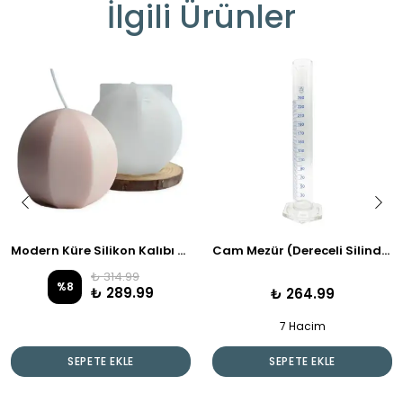
İlgili Ürünler
Modern Küre Silikon Kalıbı - Dekoratif Mum & Sabun Yapımı İçin
Cam Mezür (Dereceli Silindir) - Boyut Seçenekleri İle
₺ 314.99
%
8
₺ 289.99
₺ 264.99
7 Hacim
SEPETE EKLE
SEPETE EKLE