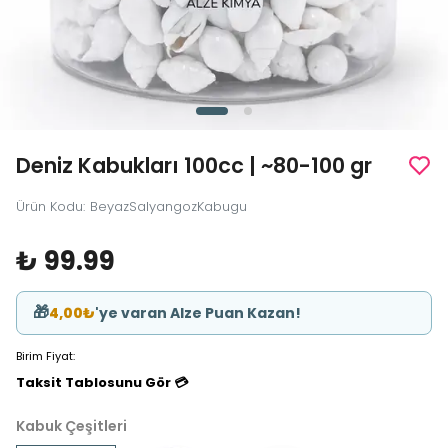
Deniz Kabukları 100cc | ~80-100 gr
Ürün Kodu
:
BeyazSalyangozKabugu
₺ 99.99
🎁
4,00₺
'ye varan Alze Puan Kazan!
Birim Fiyat:
Taksit Tablosunu Gör 💳
Kabuk Çeşitleri