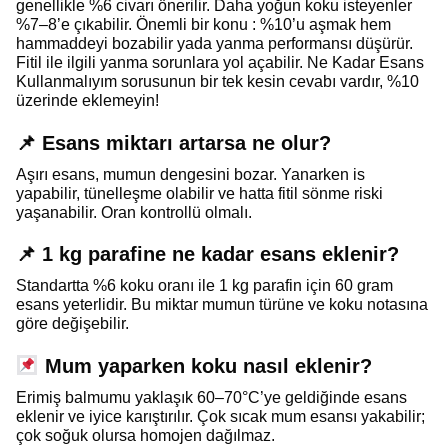
genellikle %6 civarı önerilir. Daha yoğun koku isteyenler
%7–8’e çıkabilir. Önemli bir konu : %10’u aşmak hem
hammaddeyi bozabilir yada yanma performansı düşürür.
Fitil ile ilgili yanma sorunlara yol açabilir. Ne Kadar Esans
Kullanmalıyım sorusunun bir tek kesin cevabı vardır, %10
üzerinde eklemeyin!
📌 Esans miktarı artarsa ne olur?
Aşırı esans, mumun dengesini bozar. Yanarken is
yapabilir, tünelleşme olabilir ve hatta fitil sönme riski
yaşanabilir. Oran kontrollü olmalı.
📌 1 kg parafine ne kadar esans eklenir?
Standartta %6 koku oranı ile 1 kg parafin için 60 gram
esans yeterlidir. Bu miktar mumun türüne ve koku notasına
göre değişebilir.
Mum yaparken koku nasıl eklenir?
Erimiş balmumu yaklaşık 60–70°C’ye geldiğinde esans
eklenir ve iyice karıştırılır. Çok sıcak mum esansı yakabilir;
çok soğuk olursa homojen dağılmaz.