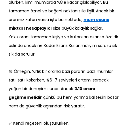
olurken, kimi mumlarda %8’e kadar çıkılabiliyor. Bu
tamamen öznel ve beğeni noktanız ile ilgili. Ancak bir
oranınız zaten varsa işte bu noktada,
mum esans
miktarı hesaplayıcı
size büyük kolaylık sağlar.
Koku oranı tamamen kişiye ve kullanılan esansa özeldir
aslında ancak ne Kadar Esans Kullanmalıyım sorusu sık
sık da sorulur.
🎯 Örneğin, %1’lik bir oranla bazı parafin bazlı mumlar
tatlı tatlı kokarken, %6–7 seviyeleri ortamı saracak
yoğun bir deneyim sunar. Ancak
%10 oranı
geçilmemelidir
çünkü bu hem yanma kalitesini bozar
hem de güvenlik açısından risk yaratır.
✅ Kendi reçeteni oluştururken,