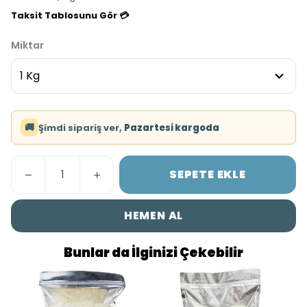
Taksit Tablosunu Gör 💳
Miktar
🚚
Şimdi sipariş ver,
Pazartesi kargoda
SEPETE EKLE
HEMEN AL
Bunlar da İlginizi Çekebilir