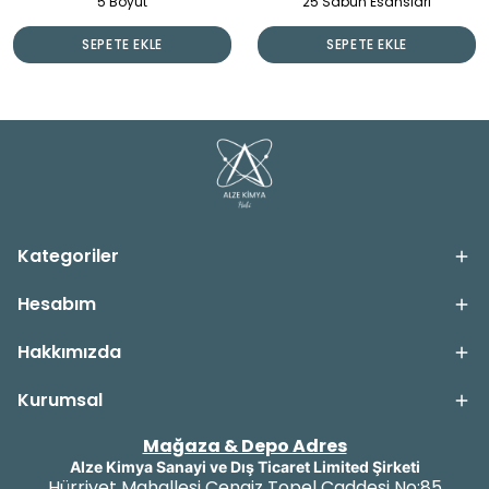
5 Boyut
25 Sabun Esansları
SEPETE EKLE
SEPETE EKLE
Kategoriler
Hesabım
Hakkımızda
Kurumsal
Mağaza & Depo Adres
Alze Kimya Sanayi ve Dış Ticaret Limited Şirketi
Hürriyet Mahallesi Cengiz Topel Caddesi No:85