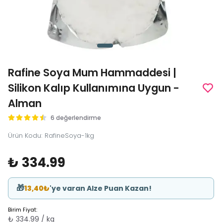
Rafine Soya Mum Hammaddesi |
Silikon Kalıp Kullanımına Uygun -
Alman
6 değerlendirme
Ürün Kodu
:
RafineSoya-1kg
₺ 334.99
🎁
13,40₺
'ye varan Alze Puan Kazan!
Birim Fiyat:
₺ 334.99 / kg