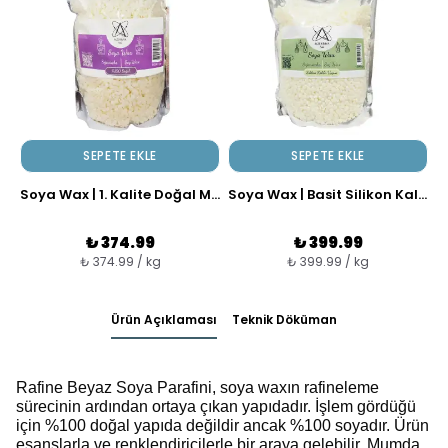
SEPETE EKLE
SEPETE EKLE
Soya Wax | 1. Kalite Doğal Mumlar Yapın
Soya Wax | Basit Silikon Kalıplar Çalışın
₺ 374.99
₺ 399.99
₺ 374.99 / kg
₺ 399.99 / kg
Ürün Açıklaması
Teknik Döküman
Rafine Beyaz Soya Parafini, soya waxın rafineleme
sürecinin ardından ortaya çıkan yapıdadır. İşlem gördüğü
için %100 doğal yapıda değildir ancak %100 soyadır. Ürün
esanslarla ve renklendiricilerle bir araya gelebilir. Mumda