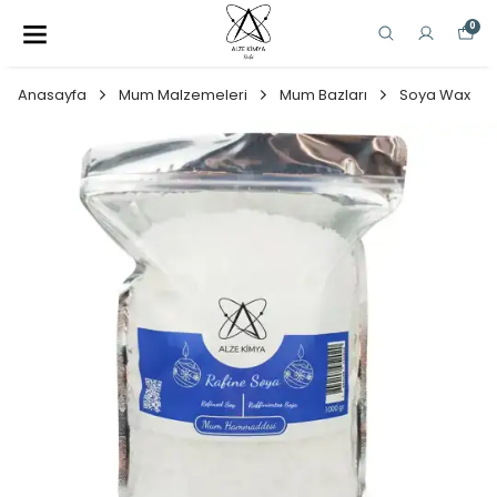
0
Anasayfa
Mum Malzemeleri
Mum Bazları
Soya Wax