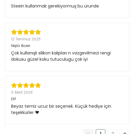
Steein kullanmak gerekiyormuş bu ürunde
12 Temmuz 2025
Nejla Bozer
Çok kullanışlı silikon kalıpları n vazgevilmezi rengi
dokusu güzel koku tutuculugu çok iyi
5 Mart 2024
Elif
Beyaz temiz ucuz bir seçenek. Küçük hediye için
teşekkürler ❤️
1
2