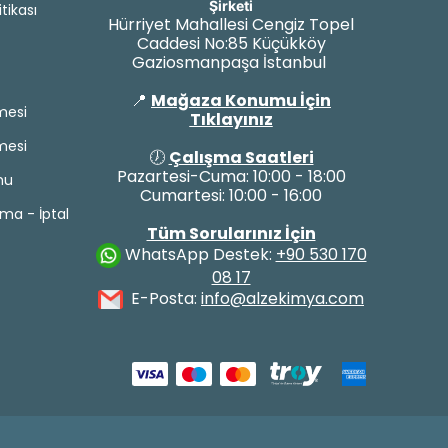
Şirketi
itikası
Hürriyet Mahallesi Cengiz Topel
Caddesi No:85 Küçükköy
Gaziosmanpaşa İstanbul
📍
Mağaza Konumu İçin
mesi
Tıklayınız
mesi
🕖
Çalışma Saatleri
Pazartesi-Cuma: 10:00 - 18:00
mu
Cumartesi: 10:00 - 16:00
yma - İptal
Tüm Sorularınız İçin
WhatsApp Destek:
+90 530 170
08 17
E-Posta:
info@alzekimya.com