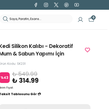
0
Kedi Silikon Kalıbı - Dekoratif
Mum & Sabun Yapımı İçin
Ürün Kodu
:
SK231
₺ 549.99
%
43
₺ 314.99
Birim Fiyat:
Taksit Tablosunu Gör 💳