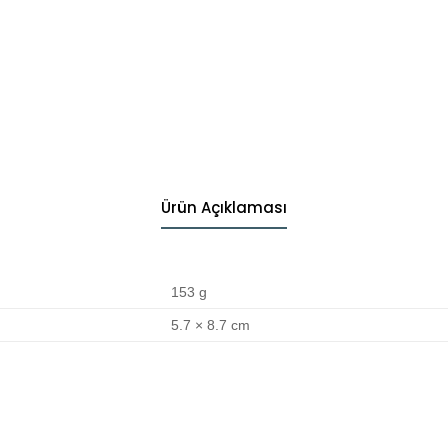
Ürün Açıklaması
153 g
5.7 × 8.7 cm