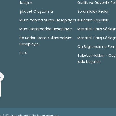
İletişim
Gizlilik ve Güvenlik Pol
Şikayet Oluşturma
Sorumluluk Reddi
Mum Yanma Süresi Hesaplayıcı
Kullanım Koşulları
Mum Hammadde Hesaplayıcı
Mesafeli Satış Sözleş
Ne Kadar Esans Kullanmalıyım
Mesafeli Satış Sözleş
Hesaplayıcı
Ön Bilgilendirme For
S.S.S
Tüketici Hakları - Ca
İade Koşulları
s E-Ticaret
Altyapısı ile Hazırlanmıştır.