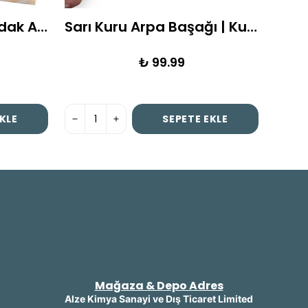
Kare Tekli Epoksi Bardak Altlığı Kalıbı 8,5 x 8,5
Sarı Kuru Arpa Başağı | Kuru Çiçek | 1 Demet
₺ 99.99
KLE
SEPETE EKLE
Mağaza & Depo Adres
Alze Kimya Sanayi ve Dış Ticaret Limited