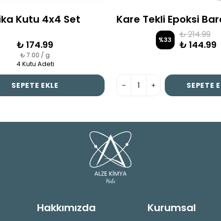
ika Kutu 4x4 Set
₺ 214.99
%
33
₺ 174.99
₺ 144.99
₺ 7.00 / g
4 Kutu Adeti
SEPETE EKLE
SEPETE E
Hakkımızda
Kurumsal