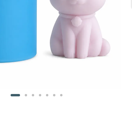
SEPETE EKLE
SEPETE EKLE
SEPETE EKLE
Gülen Buda Bebek Silikon Kalıbı - Dekoratif Mum & Heykel Yapımı İçin
Cupcake Kalıbı - Mum yada epoksiye uygun, sevimli kekler yapın
Büyük Oturan Ayıcık Silikon Kalıp
₺ 359.99
₺ 394.99
%
10
%
29
₺ 314.99
₺ 324.99
₺ 279.99