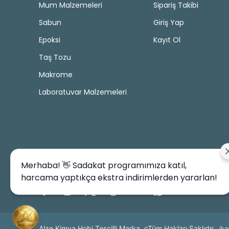
Mum Malzemeleri
Sipariş Takibi
Sabun
Giriş Yap
Epoksi
Kayıt Ol
Taş Tozu
Makrome
Laboratuvar Malzemeleri
Merhaba! 👋 Sadakat programımıza katıl,
harcama yaptıkça ekstra indirimlerden yararlan!
Alze Kimya Hobi Tescilli Marka. cTüm Hakları Saklıdır.
ika