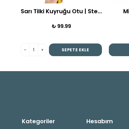
Etkinlik Mum Kavanozu 10 Ad. | 30 ml
Sarı Tilki Kuyruğu Otu | Steria | Kuru Çiçek Demeti
M
₺ 99.99
E
SEPETE EKLE
Kategoriler
Hesabım