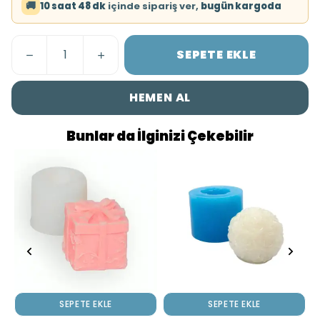
🚚
10 saat 48 dk
içinde sipariş ver,
bugün kargoda
SEPETE EKLE
HEMEN AL
Bunlar da İlginizi Çekebilir
SEPETE EKLE
SEPETE EKLE