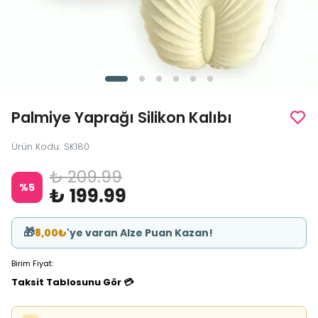
Palmiye Yaprağı Silikon Kalıbı
Ürün Kodu
:
SK180
₺ 209.99
%
5
₺ 199.99
🎁
8,00₺
'ye varan Alze Puan Kazan!
Birim Fiyat:
Taksit Tablosunu Gör 💳