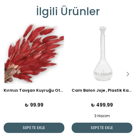
İlgili Ürünler
Kırmızı Tavşan Kuyruğu Otu | Kuru Çiçek | 1 Demet
Cam Balon Joje , Plastik Kapaklı
₺ 99.99
₺ 499.99
3 Hacim
SEPETE EKLE
SEPETE EKLE