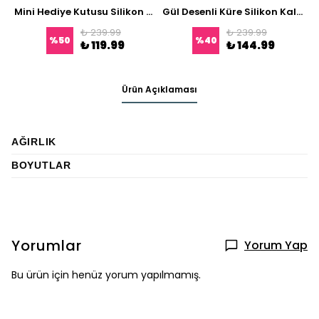
Mini Hediye Kutusu Silikon Kalıp
Gül Desenli Küre Silikon Kalıp | Dekoratif Mum, Sabun ve Taş Tozu Kalıbı
₺ 239.99
₺ 239.99
%
50
%
40
₺ 119.99
₺ 144.99
Ürün Açıklaması
AĞIRLIK
BOYUTLAR
Yorumlar
Yorum Yap
Bu ürün için henüz yorum yapılmamış.