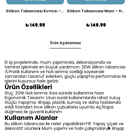
Silikon Tabancası Kırmızı – Hızlı Isınan 20W
Silikon Tabancası Mavi – Hızlı Isınan 20W
₺ 149.99
₺ 149.99
Ürün Açıklaması
El işi projelerinde, mum yapımında, dekorasyonda ve
tamirat işlerinde en büyük yardımcın: 20W silikon tabancası
💪Pratik kullanımı ve hızlı ısınma özelliği sayesinde
zamandan tasarruf ederken, güçlü yapışma performansı ile
işlerini kusursuz hale getirir.
Ürün Özellikleri
Güç: 20W Hızlı Isınma: Kısa sürede kullanıma hazır
Ergonomik Tasarım: Uzun süreli kullanımlarda rahat tutuş
Güçlü Yapışma: Ahşap, plastik, kumaş ve daha fazlasında
etkili Standart İnce silikon çubuklarla uyumlu Aç/Kapa
düğmesi ile güvenli kullanım
Kullanım Alanlar
Bu silikon tabancası ile neler yapabilirsin?🌸 Yapay çiçek ve
dekoratif ürünler🕯️ Mum yapımı ve hobi çalışmaları🪵 Ahşap