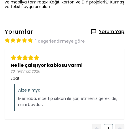
ve mobilya tamiratı✂️ Kağıt, karton ve DIY projeleri👕 Kumaş
ve tekstil uygulamaları
Yorumlar
Yorum Yap
1 değerlendirmeye göre
Ne ile çalışıyor kablosu varmi
20 Temmuz 2026
Ebat
Alze Kimya
Merhaba, ince tip silikon ile şarj etmeniz gereklidir,
mini boydur.
1