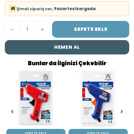
🚚
Şimdi sipariş ver,
Pazartesi kargoda
SEPETE EKLE
HEMEN AL
Bunlar da İlginizi Çekebilir
SEPETE EKLE
SEPETE EKLE