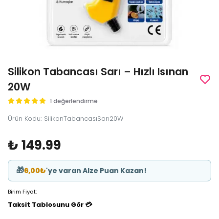
Silikon Tabancası Sarı – Hızlı Isınan
20W
1 değerlendirme
Ürün Kodu
:
SilikonTabancasıSarı20W
₺ 149.99
🎁
6,00₺
'ye varan Alze Puan Kazan!
Birim Fiyat:
Taksit Tablosunu Gör 💳