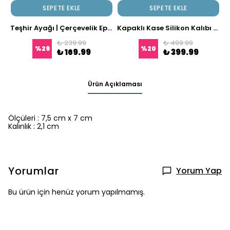
SEPETE EKLE
SEPETE EKLE
Teşhir Ayağı | Çerçevelik Epoksi Silikon Kalıp
Kapaklı Kase Silikon Kalıbı - Dekoratif Saklama Kabı & Taş Tozu Yapımı İçin
₺ 239.99
₺ 499.99
%
29
%
20
₺ 169.99
₺ 399.99
Ürün Açıklaması
Ölçüleri : 7,5 cm x 7 cm
Kalınlık : 2,1 cm
Yorumlar
Yorum Yap
Bu ürün için henüz yorum yapılmamış.