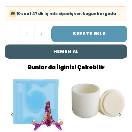
🚚
10 saat 47 dk
içinde sipariş ver,
bugün kargoda
SEPETE EKLE
HEMEN AL
Bunlar da İlginizi Çekebilir