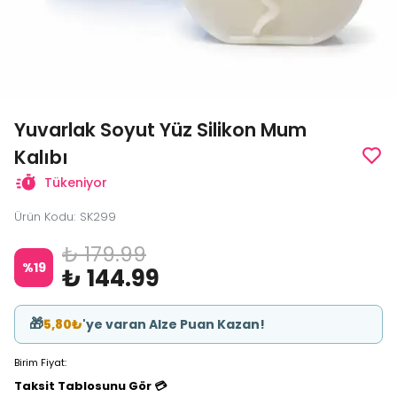
Yuvarlak Soyut Yüz Silikon Mum
Kalıbı
Tükeniyor
Ürün Kodu
:
SK299
₺ 179.99
%
19
₺ 144.99
🎁
5,80₺
'ye varan Alze Puan Kazan!
Birim Fiyat:
Taksit Tablosunu Gör 💳