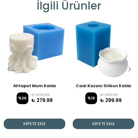
İlgili Ürünler
Ahtapot Mum Kalıbı
Cadı Kazanı Silikon Kalıbı
₺ 434.99
₺ 369.99
%
36
%
19
₺ 279.99
₺ 299.99
SEPETE EKLE
SEPETE EKLE