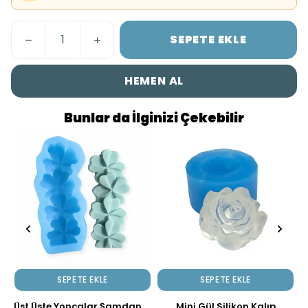
SEPETE EKLE
HEMEN AL
Bunlar da İlginizi Çekebilir
SEPETE EKLE
SEPETE EKLE
Üst Üste Yoncalar Şamdan Mum Kalıbı
Mini Gül Silikon Kalıp