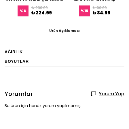
₺ 239.99
₺ 99.99
%
6
%
15
₺ 224.99
₺ 84.99
Ürün Açıklaması
AĞIRLIK
BOYUTLAR
Yorumlar
Yorum Yap
Bu ürün için henüz yorum yapılmamış.