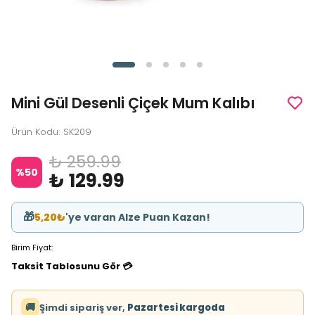
Mini Gül Desenli Çiçek Mum Kalıbı
Ürün Kodu
:
SK209
₺ 259.99
%
50
₺ 129.99
🎁
5,20₺
'ye varan Alze Puan Kazan!
Birim Fiyat:
Taksit Tablosunu Gör 💳
🚚
Şimdi sipariş ver,
Pazartesi kargoda