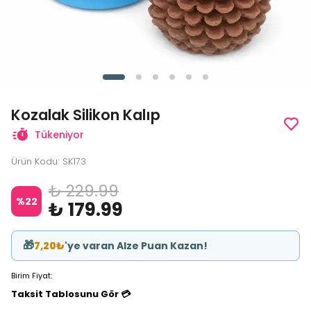
Kozalak Silikon Kalıp
Tükeniyor
Ürün Kodu
:
SK173
₺ 229.99
%
22
₺ 179.99
🎁
7,20₺
'ye varan Alze Puan Kazan!
Birim Fiyat:
Taksit Tablosunu Gör 💳