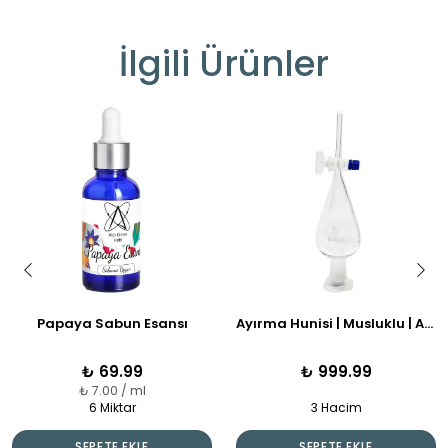
İlgili Ürünler
Papaya Sabun Esansı
Ayırma Hunisi | Musluklu | Armudi Form | Borosilikat 3.3 Cam
₺ 69.99
₺ 999.99
₺ 7.00 / ml
6 Miktar
3 Hacim
SEPETE EKLE
SEPETE EKLE