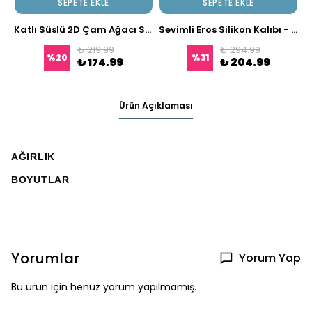
SEPETE EKLE
SEPETE EKLE
Katlı Süslü 2D Çam Ağacı Silikon Kalıp
Sevimli Eros Silikon Kalıbı - Küçük Melek Kalıbı
₺ 219.99
₺ 294.99
%
20
%
31
₺ 174.99
₺ 204.99
Ürün Açıklaması
AĞIRLIK
BOYUTLAR
Yorumlar
Yorum Yap
Bu ürün için henüz yorum yapılmamış.