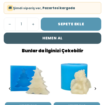
🚚
Şimdi sipariş ver,
Pazartesi kargoda
SEPETE EKLE
HEMEN AL
Bunlar da İlginizi Çekebilir