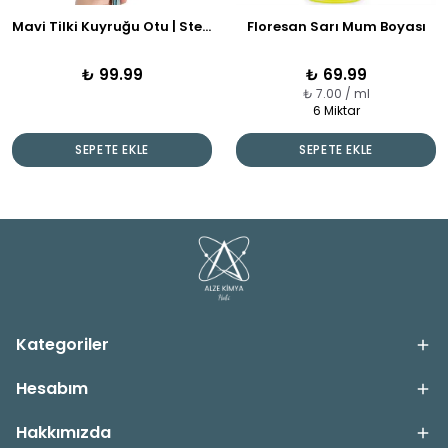
Mavi Tilki Kuyruğu Otu | Steria | Kuru Çiçek Demeti
Floresan Sarı Mum Boyası
₺ 99.99
₺ 69.99
₺ 7.00 / ml
6 Miktar
SEPETE EKLE
SEPETE EKLE
Kategoriler
Hesabım
Hakkımızda