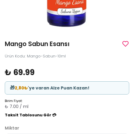
Mango Sabun Esansı
Ürün Kodu
:
Mango-Sabun-10ml
₺ 69.99
🎁
2,80₺
'ye varan Alze Puan Kazan!
Birim Fiyat:
₺ 7.00 / ml
Taksit Tablosunu Gör 💳
Miktar