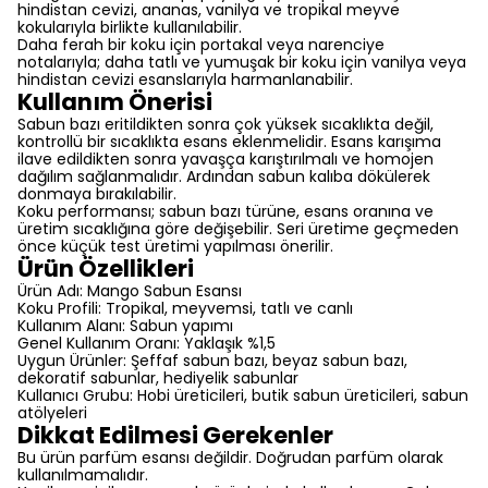
hindistan cevizi, ananas, vanilya ve tropikal meyve
kokularıyla birlikte kullanılabilir.
Daha ferah bir koku için portakal veya narenciye
notalarıyla; daha tatlı ve yumuşak bir koku için vanilya veya
hindistan cevizi esanslarıyla harmanlanabilir.
Kullanım Önerisi
Sabun bazı eritildikten sonra çok yüksek sıcaklıkta değil,
kontrollü bir sıcaklıkta esans eklenmelidir. Esans karışıma
ilave edildikten sonra yavaşça karıştırılmalı ve homojen
dağılım sağlanmalıdır. Ardından sabun kalıba dökülerek
donmaya bırakılabilir.
Koku performansı; sabun bazı türüne, esans oranına ve
üretim sıcaklığına göre değişebilir. Seri üretime geçmeden
önce küçük test üretimi yapılması önerilir.
Ürün Özellikleri
Ürün Adı: Mango Sabun Esansı
Koku Profili: Tropikal, meyvemsi, tatlı ve canlı
Kullanım Alanı: Sabun yapımı
Genel Kullanım Oranı: Yaklaşık %1,5
Uygun Ürünler: Şeffaf sabun bazı, beyaz sabun bazı,
dekoratif sabunlar, hediyelik sabunlar
Kullanıcı Grubu: Hobi üreticileri, butik sabun üreticileri, sabun
atölyeleri
Dikkat Edilmesi Gerekenler
Bu ürün parfüm esansı değildir. Doğrudan parfüm olarak
kullanılmamalıdır.