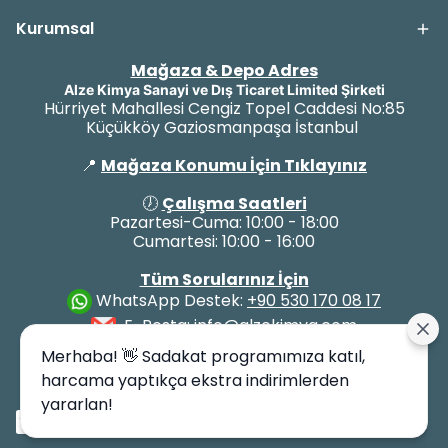
Kurumsal
Mağaza & Depo Adres
Alze Kimya Sanayi ve Dış Ticaret Limited Şirketi
Hürriyet Mahallesi Cengiz Topel Caddesi No:85
Küçükköy Gaziosmanpaşa İstanbul
📍
Mağaza Konumu İçin Tıklayınız
🕖
Çalışma Saatleri
Pazartesi-Cuma: 10:00 - 18:00
Cumartesi: 10:00 - 16:00
Tüm Sorularınız İçin
WhatsApp Destek:
+90 530 170 08 17
E-Posta:
info@alzekimya.com
Merhaba! 👋 Sadakat programımıza katıl,
harcama yaptıkça ekstra indirimlerden
yararlan!