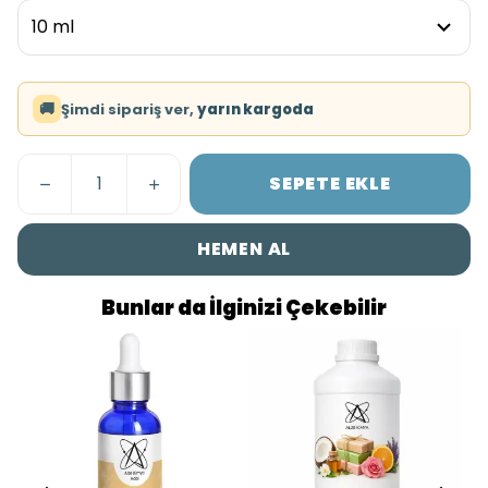
🚚
Şimdi sipariş ver,
yarın kargoda
SEPETE EKLE
HEMEN AL
Bunlar da İlginizi Çekebilir