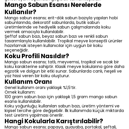
Mango Sabun Esansı Nerelerde
Kullanılır?
Mango sabun esansı; erit-dök sabun bazıyla yapılan hobi
sabunlarında, dekoratif sabunlarda, butik sabun
üretimlerinde ve hediyelik sabun çalışmalarında koku
vermek amacıyla kullanılabilir.
Şeffaf sabun bazı, beyaz sabun bazı ve renkli sabun
tasarımlarıyla kullanılabilir. Tropikal meyve konseptli ürünler
hazırlamak isteyen kullanıcılar için uygun bir koku
seçeneğidir.
Koku Profili Nasıldır?
Mango sabun esansı; tatlı, meyvemsi, tropikal ve sıcak bir
koku karakterine sahiptir. Klasik meyve kokularına göre daha
egzotik ve dolgun bir etki sunar. Sabunlarda canlı, neşeli ve
yaz hissi veren bir koku oluşturur.
Kullanım Oranı
Genel kullanım oranı yaklaşık %1,5’tir.
Örnek kullanım:
100 gram sabun bazı için yaklaşık 1,5 gram mango sabun
esansı kullanılabilir.
Koku yoğunluğu; kullanılan sabun bazı, üretim yöntemi ve
kişisel tercihe göre değişebilir. İlk kullanımda küçük miktarda
test üretimi yapılması önerilir.
Hangi Kokularla Karıştırılabilir?
Mango sabun esansı; papaya, guayaba, portakal, şeftali,