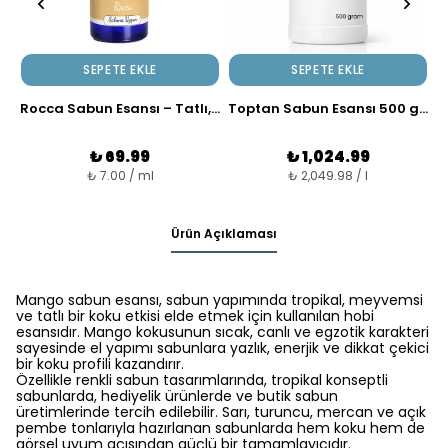
SEPETE EKLE
SEPETE EKLE
Rocca Sabun Esansı – Tatlı, Sıcak ve Tanıdık Koku
Toptan Sabun Esansı 500 gram
₺ 69.99
₺ 1,024.99
₺ 7.00 / ml
₺ 2,049.98 / l
Ürün Açıklaması
Mango sabun esansı, sabun yapımında tropikal, meyvemsi
ve tatlı bir koku etkisi elde etmek için kullanılan hobi
esansıdır. Mango kokusunun sıcak, canlı ve egzotik karakteri
sayesinde el yapımı sabunlara yazlık, enerjik ve dikkat çekici
bir koku profili kazandırır.
Özellikle renkli sabun tasarımlarında, tropikal konseptli
sabunlarda, hediyelik ürünlerde ve butik sabun
üretimlerinde tercih edilebilir. Sarı, turuncu, mercan ve açık
pembe tonlarıyla hazırlanan sabunlarda hem koku hem de
görsel uyum açısından güçlü bir tamamlayıcıdır.