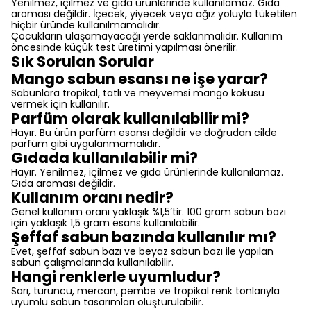
Yenilmez, içilmez ve gıda ürünlerinde kullanılamaz. Gıda
aroması değildir. İçecek, yiyecek veya ağız yoluyla tüketilen
hiçbir üründe kullanılmamalıdır.
Çocukların ulaşamayacağı yerde saklanmalıdır. Kullanım
öncesinde küçük test üretimi yapılması önerilir.
Sık Sorulan Sorular
Mango sabun esansı ne işe yarar?
Sabunlara tropikal, tatlı ve meyvemsi mango kokusu
vermek için kullanılır.
Parfüm olarak kullanılabilir mi?
Hayır. Bu ürün parfüm esansı değildir ve doğrudan cilde
parfüm gibi uygulanmamalıdır.
Gıdada kullanılabilir mi?
Hayır. Yenilmez, içilmez ve gıda ürünlerinde kullanılamaz.
Gıda aroması değildir.
Kullanım oranı nedir?
Genel kullanım oranı yaklaşık %1,5’tir. 100 gram sabun bazı
için yaklaşık 1,5 gram esans kullanılabilir.
Şeffaf sabun bazında kullanılır mı?
Evet, şeffaf sabun bazı ve beyaz sabun bazı ile yapılan
sabun çalışmalarında kullanılabilir.
Hangi renklerle uyumludur?
Sarı, turuncu, mercan, pembe ve tropikal renk tonlarıyla
uyumlu sabun tasarımları oluşturulabilir.