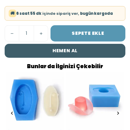
🚚
6 saat 55 dk
içinde sipariş ver,
bugün kargoda
SEPETE EKLE
HEMEN AL
Bunlar da İlginizi Çekebilir