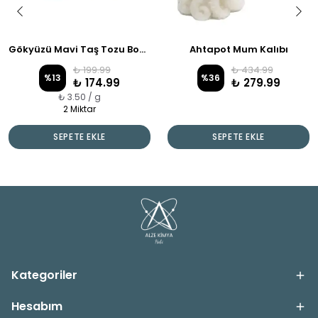
Gökyüzü Mavi Taş Tozu Boyası
Ahtapot Mum Kalıbı
₺ 199.99
₺ 434.99
%
13
%
36
₺ 174.99
₺ 279.99
₺ 3.50 / g
2 Miktar
SEPETE EKLE
SEPETE EKLE
Kategoriler
Hesabım