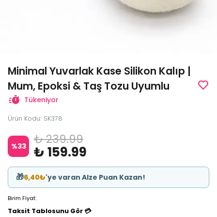
Minimal Yuvarlak Kase Silikon Kalıp |
Mum, Epoksi & Taş Tozu Uyumlu
Tükeniyor
Ürün Kodu
:
SK378
₺ 239.99
%
33
₺ 159.99
🎁
6,40₺
'ye varan Alze Puan Kazan!
Birim Fiyat:
Taksit Tablosunu Gör 💳