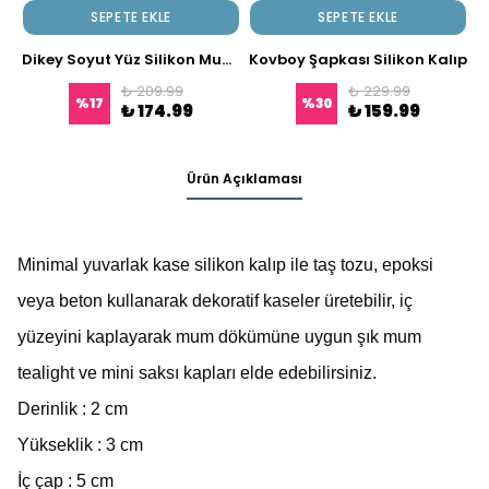
SEPETE EKLE
SEPETE EKLE
Dikey Soyut Yüz Silikon Mum Kalıbı
Kovboy Şapkası Silikon Kalıp
₺ 209.99
₺ 229.99
%
17
%
30
₺ 174.99
₺ 159.99
Ürün Açıklaması
Minimal yuvarlak kase silikon kalıp ile taş tozu, epoksi
veya beton kullanarak dekoratif kaseler üretebilir, iç
yüzeyini kaplayarak mum dökümüne uygun şık mum
tealight ve mini saksı kapları elde edebilirsiniz.
Derinlik : 2 cm
Yükseklik : 3 cm
İç çap : 5 cm