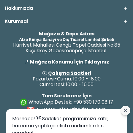
Hakkımızda
Kurumsal
Mağaza & Depo Adres
Alze Kimya Sanayi ve Dış Ticaret Limited Şirketi
Hürriyet Mahallesi Cengiz Topel Caddesi No:85
Küçükköy Gaziosmanpaşa İstanbul
📍
Mağaza Konumu İçin Tıklayınız
🕖
Çalışma Saatleri
Pazartesi-Cuma: 10:00 - 18:00
Cumartesi: 10:00 - 16:00
Tüm Sorularınız İçin
WhatsApp Destek:
+90 530 170 08 17
E-Posta:
info@alzekimya.com
Merhaba! 👋 Sadakat programımıza katıl,
harcama yaptıkça ekstra indirimlerden
yararlan!