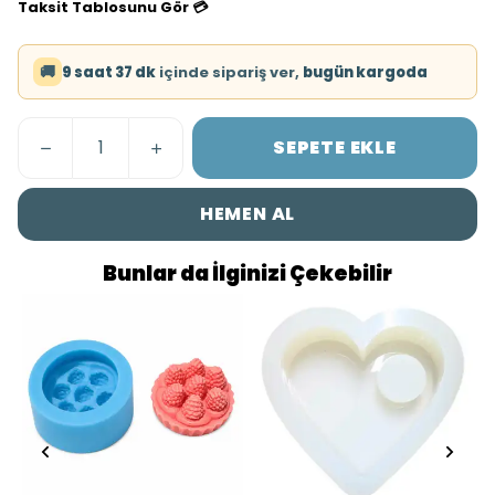
Taksit Tablosunu Gör 💳
🚚
9 saat 37 dk
içinde sipariş ver,
bugün kargoda
SEPETE EKLE
HEMEN AL
Bunlar da İlginizi Çekebilir