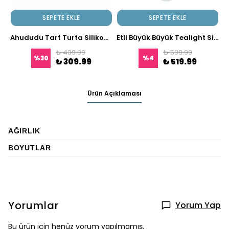
SEPETE EKLE
SEPETE EKLE
Ahududu Tart Turta Silikon Kalıbı - Dekoratif Sabun Mum Yapımı İçin
Etli Büyük Büyük Tealight Silikon Kalıbı
₺ 439.99
₺ 539.99
%
30
%
4
₺ 309.99
₺ 519.99
Ürün Açıklaması
AĞIRLIK
BOYUTLAR
Yorumlar
Yorum Yap
Bu ürün için henüz yorum yapılmamış.