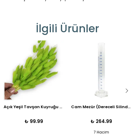
İlgili Ürünler
Açık Yeşil Tavşan Kuyruğu Otu | Kuru Çiçek | 1 Demet
Cam Mezür (Dereceli Silindir) - Boyut Seçenekleri İle
₺ 99.99
₺ 264.99
7 Hacim