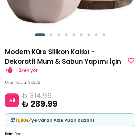
Modern Küre Silikon Kalıbı -
Dekoratif Mum & Sabun Yapımı İçin
Tükeniyor
Ürün Kodu
:
SK222
₺ 314.99
%
8
₺ 289.99
🎁
11,60₺
'ye varan Alze Puan Kazan!
Birim Fiyat: