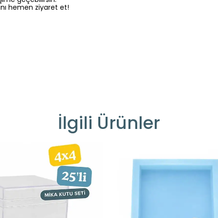
nı hemen ziyaret et!
İlgili Ürünler