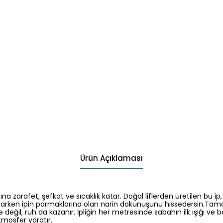
SEPETE EKLE
SEPETE EKLE
SEPETE EKLE
Siyah Makrome İpi %100 Pamuk 3 mm | Doğal ve Yumuşak Doku
Bej Makrome İpi %100 Pamuk 3 mm | Doğal ve Yumuşak Doku
Hardal Makrome İpi %100 Pamuk 3 mm | Doğal ve Yumuşak Doku
₺ 109.99
₺ 109.99
₺ 109.99
₺ 0.44 / g
₺ 0.44 / g
₺ 0.44 / g
Ürün Açıklaması
a zarafet, şefkat ve sıcaklık katar. Doğal liflerden üretilen bu ip
ken ipin parmaklarına olan narin dokunuşunu hissedersin.Tamame
 değil, ruh da kazanır. İpliğin her metresinde sabahın ilk ışığı ve 
tmosfer yaratır.