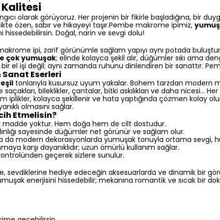
Kalitesi
ngıcı olarak görüyoruz. Her projenin bir fikirle başladığına, bir
birlikte özen, sabır ve hikayeyi taşır.Pembe makrome ipimiz,
yumuşa
issedebilirsin. Doğal, narin ve sevgi dolu!
krome ipi, zarif görünümle sağlam yapıyı aynı potada buluşturu
 de çok yumuşak
; elinde kolayca şekil alır, düğümler sıkı ama den
ir el işi değil; aynı zamanda ruhunu dinlendiren bir sanattır. Pe
Sanat Eserleri
eşil
tonlarıyla kusursuz uyum yakalar. Bohem tarzdan modern m
saçakları, bileklikler, çantalar, bitki askılıkları ve daha nicesi… H
mm iplikler, kolayca şekillenir ve hata yaptığında çözmen kolay olu
ıklı olmasını sağlar.
ih Etmelisin?
ik madde yoktur. Hem doğa hem de cilt dostudur.
lınlığı sayesinde düğümler net görünür ve sağlam olur.
da modern dekorasyonlarda yumuşak tonuyla ortama sevgi, huzu
aya karşı dayanıklıdır; uzun ömürlü kullanım sağlar.
kontrolünden geçerek sizlere sunulur.
de, sevdiklerine hediye edeceğin aksesuarlarda ve dinamik bir 
 yumuşak enerjisini hissedebilir; mekanına romantik ve sıcak bir dok
işime geçebilirsin.