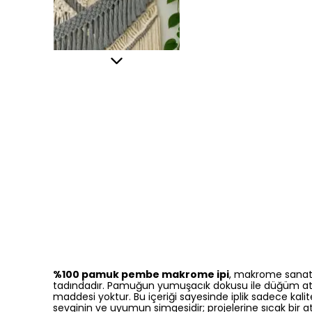
%100 pamuk pembe makrome ipi
, makrome sanatın
tadındadır. Pamuğun yumuşacık dokusu ile düğüm atar
maddesi yoktur. Bu içeriği sayesinde iplik sadece kalite
sevginin ve uyumun simgesidir; projelerine sıcak bir a