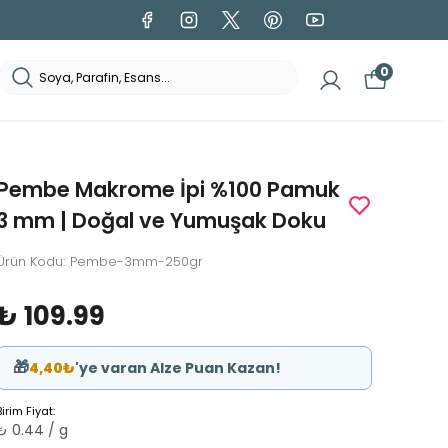
0
Pembe Makrome İpi %100 Pamuk
3 mm | Doğal ve Yumuşak Doku
Ürün Kodu
:
Pembe-3mm-250gr
₺ 109.99
🎁
4,40₺
'ye varan Alze Puan Kazan!
Birim Fiyat:
₺ 0.44 / g