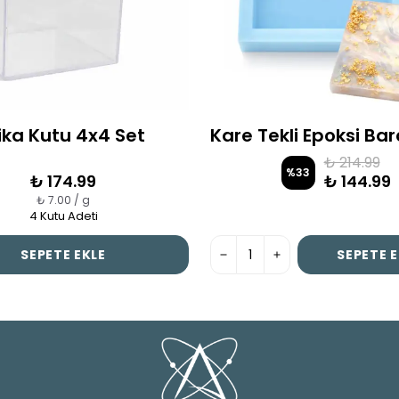
ika Kutu 4x4 Set
₺ 214.99
%
33
₺ 174.99
₺ 144.99
₺ 7.00 / g
4 Kutu Adeti
SEPETE EKLE
SEPETE E