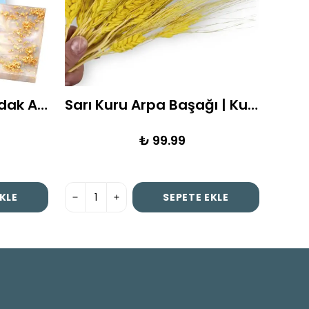
Kare Tekli Epoksi Bardak Altlığı Kalıbı 8,5 x 8,5
Sarı Kuru Arpa Başağı | Kuru Çiçek | 1 Demet
₺ 99.99
KLE
SEPETE EKLE