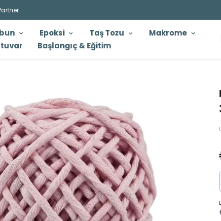
Partner
bun
Epoksi
Taş Tozu
Makrome
tuvar
Başlangıç & Eğitim