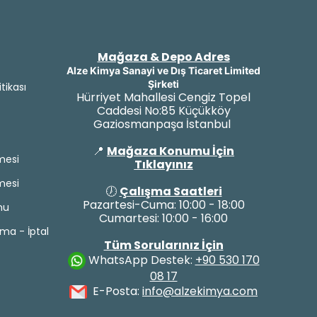
Mağaza & Depo Adres
Alze Kimya Sanayi ve Dış Ticaret Limited
Şirketi
itikası
Hürriyet Mahallesi Cengiz Topel
Caddesi No:85 Küçükköy
Gaziosmanpaşa İstanbul
📍
Mağaza Konumu İçin
mesi
Tıklayınız
mesi
🕖
Çalışma Saatleri
Pazartesi-Cuma: 10:00 - 18:00
mu
Cumartesi: 10:00 - 16:00
yma - İptal
Tüm Sorularınız İçin
WhatsApp Destek:
+90 530 170
08 17
E-Posta:
info@alzekimya.com