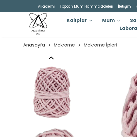
Akademi
Toptan Mum Hammaddeleri
İletişim
Kalıplar
Mum
Sa
Labora
Anasayfa
Makrome
Makrome İpleri