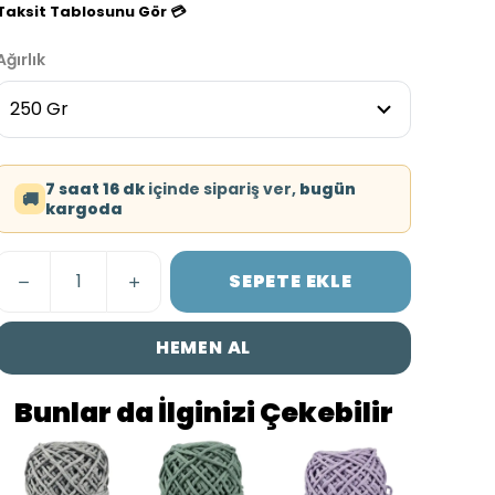
Taksit Tablosunu Gör 💳
Ağırlık
7 saat 16 dk
içinde sipariş ver,
bugün
🚚
kargoda
SEPETE EKLE
HEMEN AL
Bunlar da İlginizi Çekebilir