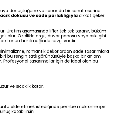
 duyguya dönüştüğüne ve sonunda bir sanat eserine
cık dokusu ve sade parlaklığıyla
dikkat çeker.
r. Üretim aşamasında lifler tek tek taranır, büküm
geli olur. Özellikle örgü, duvar panosu veya askı gibi
mbe tonun her ilmeğinde sevgi vardır.
inimalizme, romantik dekorlardan sade tasarımlara
er biri bu rengin tatlı görüntüsüyle başka bir anlam
r. Profesyonel tasarımcılar için de ideal olan bu
r ve sıcaklık katar.
görüntü elde etmek istediğinde pembe makrome ipini
unuş katabilirsin.