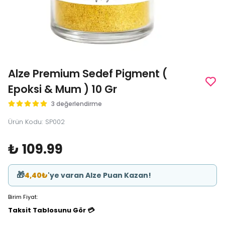
Alze Premium Sedef Pigment (
Epoksi & Mum ) 10 Gr
3 değerlendirme
Ürün Kodu
:
SP002
₺ 109.99
🎁
4,40₺
'ye varan Alze Puan Kazan!
Birim Fiyat:
Taksit Tablosunu Gör 💳