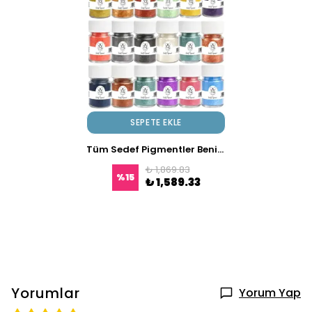
SEPETE EKLE
Tüm Sedef Pigmentler Benim Olsun 17x10 gr
₺ 1,869.83
%
15
₺ 1,589.33
Yorumlar
Yorum Yap