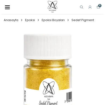
0
Anasayfa
Epoksi
Epoksi Boyaları
Sedef Pigment