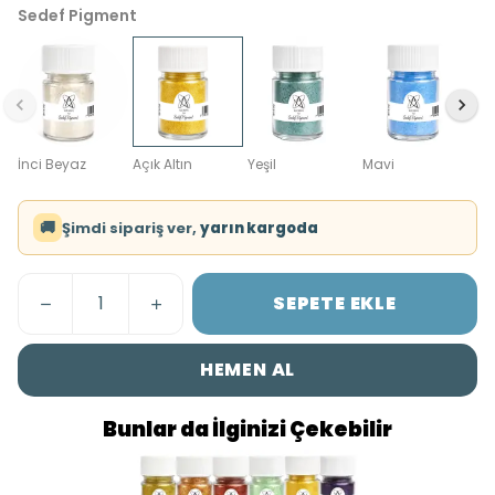
Sedef Pigment
İnci Beyaz
Açık Altın
Yeşil
Mavi
🚚
Şimdi sipariş ver,
yarın kargoda
SEPETE EKLE
HEMEN AL
Bunlar da İlginizi Çekebilir