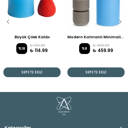
Büyük Çilek Kalıbı
Modern Katmanlı Minimalist Silikon Mum Kalıbı
₺ 139.99
₺ 499.99
%
18
%
8
₺ 114.99
₺ 459.99
SEPETE EKLE
SEPETE EKLE
Kategoriler