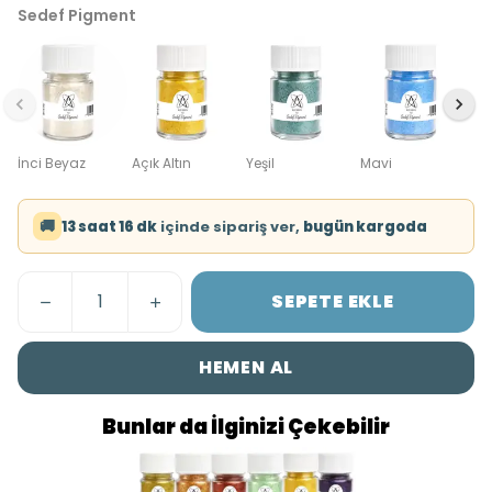
Sedef Pigment
İnci Beyaz
Açık Altın
Yeşil
Mavi
🚚
13 saat 16 dk
içinde sipariş ver,
bugün kargoda
SEPETE EKLE
HEMEN AL
Bunlar da İlginizi Çekebilir