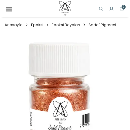
0
Anasayfa
Epoksi
Epoksi Boyaları
Sedef Pigment