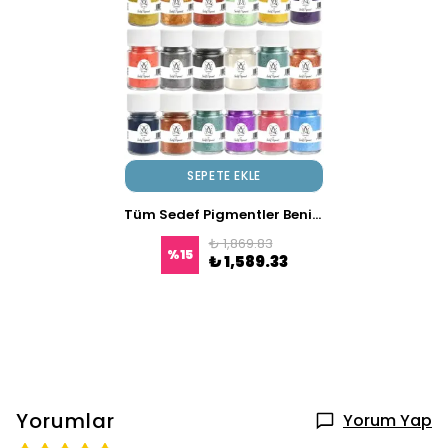
SEPETE EKLE
Tüm Sedef Pigmentler Benim Olsun 17x10 gr
₺ 1,869.83
%
15
₺ 1,589.33
Yorumlar
Yorum Yap