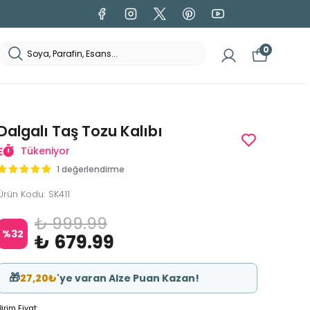
0
Dalgalı Taş Tozu Kalıbı
Tükeniyor
1 değerlendirme
Ürün Kodu
:
SK411
₺ 999.99
%
32
₺ 679.99
🎁
27,20₺
'ye varan Alze Puan Kazan!
Birim Fiyat: