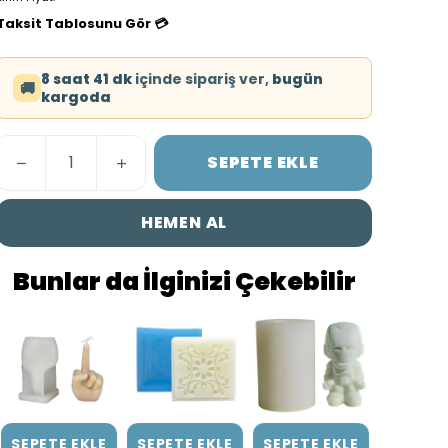
Taksit Tablosunu Gör 💳
8 saat 41 dk
içinde sipariş ver,
bugün
🚚
kargoda
SEPETE EKLE
HEMEN AL
Bunlar da İlginizi Çekebilir
SEPETE EKLE
SEPETE EKLE
SEPETE EKLE
SEPETE