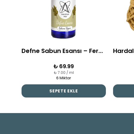
Modern Katmanlı Minimalist Silikon Mum Kalıbı
Defne Sabun Esansı – Ferah, Doğal ve Temiz Koku
₺ 69.99
₺ 7.00 / ml
6 Miktar
E
SEPETE EKLE