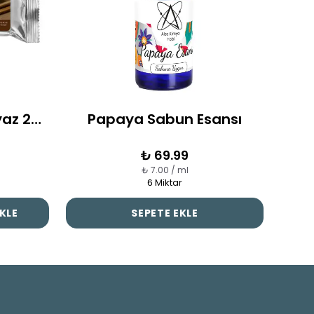
Seramik Hamuru Beyaz 250 Gr
Papaya Sabun Esansı
Kura
₺ 69.99
₺ 7.00 / ml
6 Miktar
KLE
SEPETE EKLE