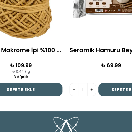
Hardal Makrome İpi %100 Pamuk 3 mm | Doğal ve Yumuşak Doku
₺ 109.99
₺ 69.99
₺ 0.44 / g
3 Ağırlık
SEPETE EKLE
SEPETE E