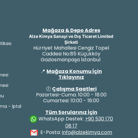
Mağaza & Depo Adres
Alze Kimya Sanayi ve Dış Ticaret Limited
Şirketi
itikası
Hürriyet Mahallesi Cengiz Topel
Caddesi No:85 Küçükköy
Gaziosmanpaşa İstanbul
📍
Mağaza Konumu İçin
mesi
Tıklayınız
mesi
🕖
Çalışma Saatleri
Pazartesi-Cuma: 10:00 - 18:00
mu
Cumartesi: 10:00 - 16:00
yma - İptal
Tüm Sorularınız İçin
WhatsApp Destek:
+90 530 170
08 17
E-Posta:
info@alzekimya.com