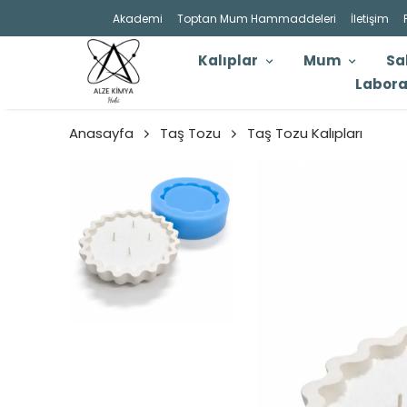
Akademi
Toptan Mum Hammaddeleri
İletişim
Kalıplar
Mum
Sa
Labora
Anasayfa
Taş Tozu
Taş Tozu Kalıpları