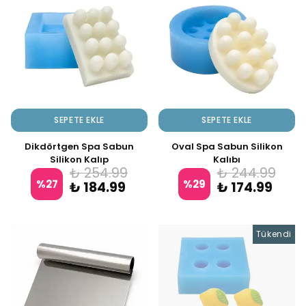
SEPETE EKLE
SEPETE EKLE
Dikdörtgen Spa Sabun
Oval Spa Sabun Silikon
Silikon Kalıp
Kalıbı
₺ 254.99
₺ 244.99
%
27
%
29
₺ 184.99
₺ 174.99
Tükendi