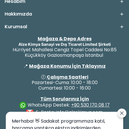
Hesabım
Hakkımızda
Kurumsal
Mağaza & Depo Adres
Alze Kimya Sanayi ve Dış Ticaret Limited Şirketi
Hürriyet Mahallesi Cengiz Topel Caddesi No:85
Küçükköy Gaziosmanpaşa İstanbul
📍
Mağaza Konumu İçin Tıklayınız
🕖
Çalışma Saatleri
Pazartesi-Cuma: 10:00 - 18:00
Cumartesi: 10:00 - 16:00
Tüm Sorularınız İçin
WhatsApp Destek:
+90 530 170 08 17
E-Posta:
info@alzekimya.com
Merhaba! 👋 Sadakat programımıza katıl,
harcama yaptıkça ekstra indirimlerden