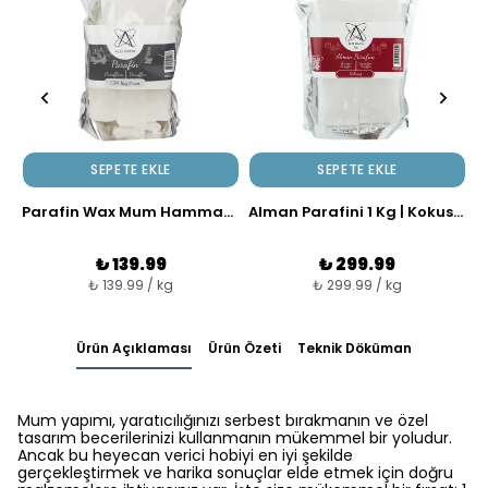
SEPETE EKLE
SEPETE EKLE
Parafin Wax Mum Hammaddesi %1,5 Yağlı (Silikon Kalıp Çalışmalarına Uygun)
Alman Parafini 1 Kg | Kokusuz Kullanım ( Silikon kalıp & Şamdan'a Uygun )
₺ 139.99
₺ 299.99
₺ 139.99 / kg
₺ 299.99 / kg
Ürün Açıklaması
Ürün Özeti
Teknik Döküman
Mum yapımı, yaratıcılığınızı serbest bırakmanın ve özel
tasarım becerilerinizi kullanmanın mükemmel bir yoludur.
Ancak bu heyecan verici hobiyi en iyi şekilde
gerçekleştirmek ve harika sonuçlar elde etmek için doğru