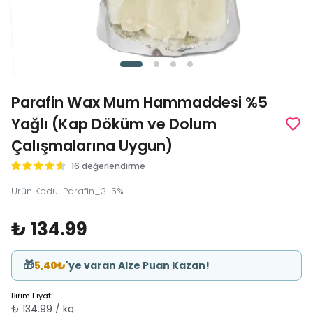
Parafin Wax Mum Hammaddesi %5
Yağlı (Kap Döküm ve Dolum
Çalışmalarına Uygun)
16 değerlendirme
Ürün Kodu
:
Parafin_3-5%
₺ 134.99
🎁
5,40₺
'ye varan Alze Puan Kazan!
Birim Fiyat:
₺ 134.99 / kg