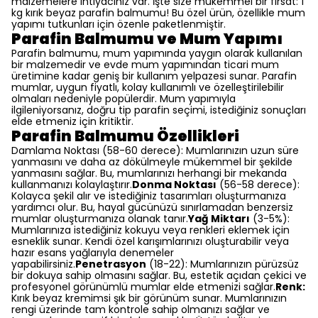
malzemelere ihtiyacınız var. İşte size mükemmel bir fırsat: 1
kg kırık beyaz parafin balmumu! Bu özel ürün, özellikle mum
yapımı tutkunları için özenle paketlenmiştir.
Parafin Balmumu ve Mum Yapımı
Parafin balmumu, mum yapımında yaygın olarak kullanılan
bir malzemedir ve evde mum yapımından ticari mum
üretimine kadar geniş bir kullanım yelpazesi sunar. Parafin
mumlar, uygun fiyatlı, kolay kullanımlı ve özelleştirilebilir
olmaları nedeniyle popülerdir. Mum yapımıyla
ilgileniyorsanız, doğru tip parafin seçimi, istediğiniz sonuçları
elde etmeniz için kritiktir.
Parafin Balmumu Özellikleri
Damlama Noktası (58-60 derece): Mumlarınızın uzun süre
yanmasını ve daha az dökülmeyle mükemmel bir şekilde
yanmasını sağlar. Bu, mumlarınızı herhangi bir mekanda
kullanmanızı kolaylaştırır.
Donma Noktası
(56-58 derece):
Kolayca şekil alır ve istediğiniz tasarımları oluşturmanıza
yardımcı olur. Bu, hayal gücünüzü sınırlamadan benzersiz
mumlar oluşturmanıza olanak tanır.
Yağ Miktarı
(3-5%):
Mumlarınıza istediğiniz kokuyu veya renkleri eklemek için
esneklik sunar. Kendi özel karışımlarınızı oluşturabilir veya
hazır esans yağlarıyla denemeler
yapabilirsiniz.
Penetrasyon
(18-22): Mumlarınızın pürüzsüz
bir dokuya sahip olmasını sağlar. Bu, estetik açıdan çekici ve
profesyonel görünümlü mumlar elde etmenizi sağlar.
Renk:
Kırık beyaz kremimsi şık bir görünüm sunar. Mumlarınızın
rengi üzerinde tam kontrole sahip olmanızı sağlar ve