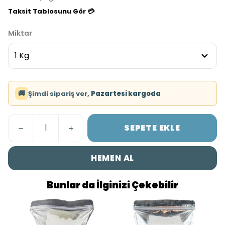
Taksit Tablosunu Gör 💳
Miktar
🚚
Şimdi sipariş ver,
Pazartesi kargoda
SEPETE EKLE
HEMEN AL
Bunlar da İlginizi Çekebilir