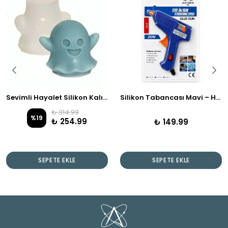
Sevimli Hayalet Silikon Kalıbı - Dekoratif Mum & Sabun Yapımı İçin
Silikon Tabancası Mavi – Hızlı Isınan 20W
₺ 314.99
%
19
₺ 254.99
₺ 149.99
SEPETE EKLE
SEPETE EKLE