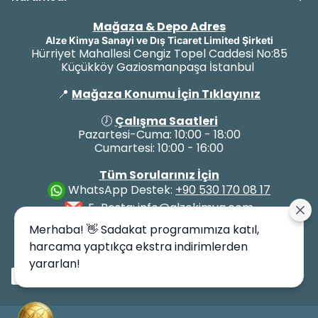
Mağaza & Depo Adres
Alze Kimya Sanayi ve Dış Ticaret Limited Şirketi
Hürriyet Mahallesi Cengiz Topel Caddesi No:85
Küçükköy Gaziosmanpaşa İstanbul
📍
Mağaza Konumu İçin Tıklayınız
🕖
Çalışma Saatleri
Pazartesi-Cuma: 10:00 - 18:00
Cumartesi: 10:00 - 16:00
Tüm Sorularınız İçin
WhatsApp Destek:
+90 530 170 08 17
E-Posta:
info@alzekimya.com
Merhaba! 👋 Sadakat programımıza katıl,
harcama yaptıkça ekstra indirimlerden
yararlan!