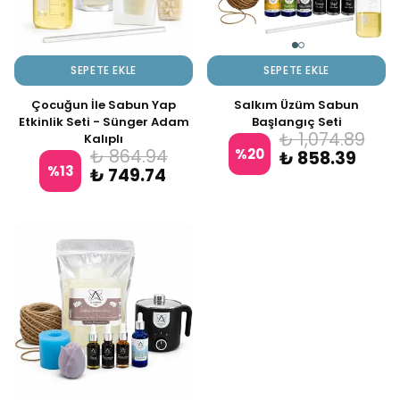
SEPETE EKLE
SEPETE EKLE
Çocuğun İle Sabun Yap
Salkım Üzüm Sabun
Etkinlik Seti - Sünger Adam
Başlangıç Seti
₺ 1,074.89
Kalıplı
%
20
₺ 864.94
₺ 858.39
%
13
₺ 749.74