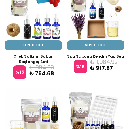
SEPETE EKLE
SEPETE EKLE
Çilek Salkımı Sabun
Spa Sabunu Kendin Yap Seti
₺ 1,084.92
Başlangıç Seti
%
15
₺ 894.93
₺ 917.87
%
15
₺ 764.68