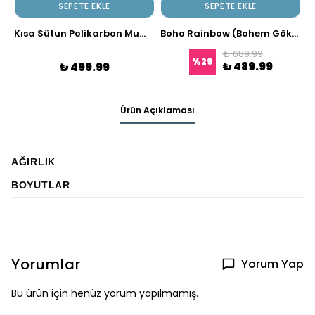
SEPETE EKLE
SEPETE EKLE
Kısa Sütun Polikarbon Mum Kalıbı | Ribbed Tasarım , 330 gr
Boho Rainbow (Bohem Gökkuşağı) Silikon Kalıp
K
₺ 689.99
%
29
₺ 489.99
₺ 499.99
Ürün Açıklaması
AĞIRLIK
BOYUTLAR
Yorumlar
Yorum Yap
Bu ürün için henüz yorum yapılmamış.