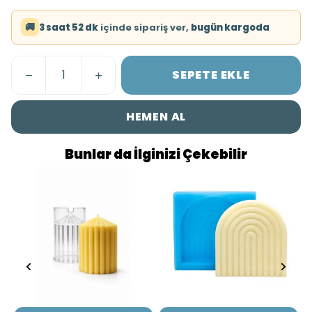
🚚
3 saat 52 dk
içinde sipariş ver,
bugün kargoda
SEPETE EKLE
HEMEN AL
Bunlar da İlginizi Çekebilir