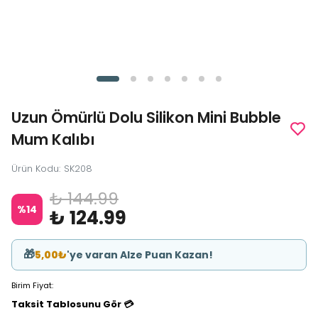
Uzun Ömürlü Dolu Silikon Mini Bubble
Mum Kalıbı
Ürün Kodu
:
SK208
₺ 144.99
%
14
₺ 124.99
🎁
5,00₺
'ye varan Alze Puan Kazan!
Birim Fiyat:
Taksit Tablosunu Gör 💳