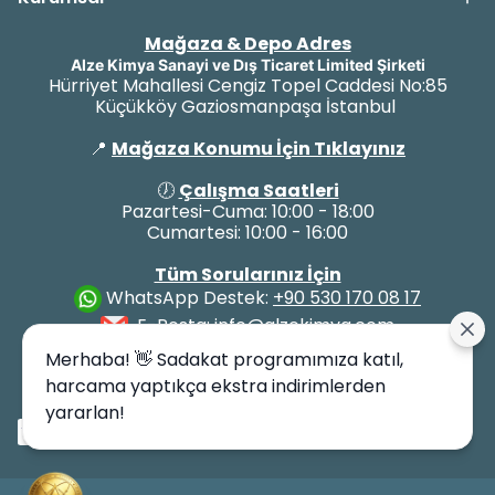
Mağaza & Depo Adres
Alze Kimya Sanayi ve Dış Ticaret Limited Şirketi
Hürriyet Mahallesi Cengiz Topel Caddesi No:85
Küçükköy Gaziosmanpaşa İstanbul
📍
Mağaza Konumu İçin Tıklayınız
🕖
Çalışma Saatleri
Pazartesi-Cuma: 10:00 - 18:00
Cumartesi: 10:00 - 16:00
Tüm Sorularınız İçin
WhatsApp Destek:
+90 530 170 08 17
E-Posta:
info@alzekimya.com
Merhaba! 👋 Sadakat programımıza katıl,
harcama yaptıkça ekstra indirimlerden
yararlan!