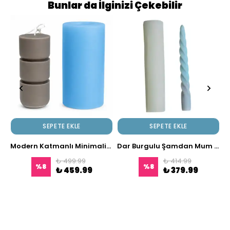
Bunlar da İlginizi Çekebilir
SEPETE EKLE
SEPETE EKLE
Modern Katmanlı Minimalist Silikon Mum Kalıbı
Dar Burgulu Şamdan Mum Kalıbı
₺ 499.99
₺ 414.99
%
8
%
8
₺ 459.99
₺ 379.99