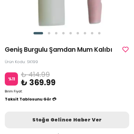
Geniş Burgulu Şamdan Mum Kalıbı
Ürün Kodu
:
SK199
₺ 414.99
%
11
₺ 369.99
Birim Fiyat:
Taksit Tablosunu Gör 💳
Stoğa Gelince Haber Ver