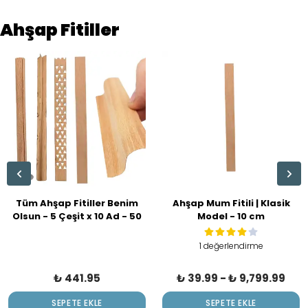
Ahşap Fitiller
Tüm Ahşap Fitiller Benim
Ahşap Mum Fitili | Klasik
Olsun - 5 Çeşit x 10 Ad - 50
Model - 10 cm
Parça Sehpasız
1 değerlendirme
₺ 441.95
₺ 39.99
-
₺ 9,799.99
SEPETE EKLE
SEPETE EKLE