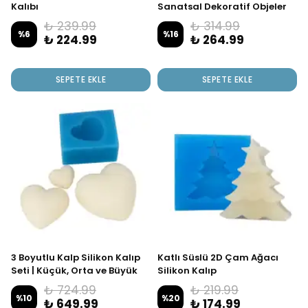
Kalıbı
Sanatsal Dekoratif Objeler
İçin
₺ 239.99
₺ 314.99
%
6
%
16
₺ 224.99
₺ 264.99
SEPETE EKLE
SEPETE EKLE
3 Boyutlu Kalp Silikon Kalıp
Katlı Süslü 2D Çam Ağacı
Seti | Küçük, Orta ve Büyük
Silikon Kalıp
Kalp Kalıbı
₺ 724.99
₺ 219.99
%
10
%
20
₺ 649.99
₺ 174.99