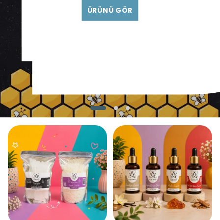
ila
e
ro
on
ÜRÜNÜ GÖR