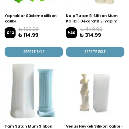
Yapraklar Süsleme silikon
Kalp Tutan El Silikon Mum
kalıbı
Kalıbı | Dekoratif El Yapımı
Mum Kalıbı
₺ 199.99
₺ 449.99
%
43
%
30
₺ 114.99
₺ 314.99
SEPETE EKLE
SEPETE EKLE
Tam Sütun Mum Silikon
Venüs Heykeli Silikon Kalıbı -