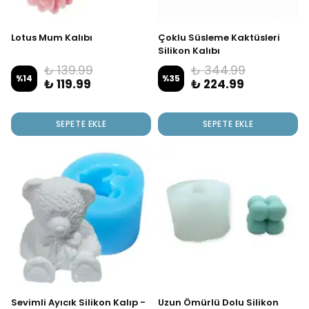
Lotus Mum Kalıbı
Çoklu Süsleme Kaktüsleri
Silikon Kalıbı
₺ 139.99
₺ 344.99
%
14
%
35
₺ 119.99
₺ 224.99
SEPETE EKLE
SEPETE EKLE
Sevimli Ayıcık Silikon Kalıp -
Uzun Ömürlü Dolu Silikon