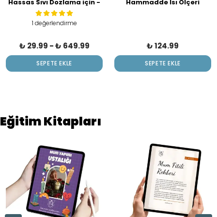
Hassas Sıvı Dozlama için -
Hammadde Isı Ölçeri
Plastik Damlalık - 3 ml
Elektronik Siyah - Siyah
1 değerlendirme
₺ 29.99
-
₺ 649.99
₺ 124.99
SEPETE EKLE
SEPETE EKLE
Eğitim Kitapları