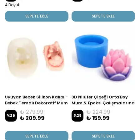
4 Boyut
SEPETE EKLE
SEPETE EKLE
Uyuyan Bebek Silikon Kalıbı -
3D Nilüfer Çiçeği Orta Boy
Bebek Temalı Dekoratif Mum
Mum & Epoksi Çalışmalarına
& Taş Tozu Yapımı İçin
Uygun
₺ 279.99
₺ 224.99
%
25
%
29
₺ 209.99
₺ 159.99
SEPETE EKLE
SEPETE EKLE