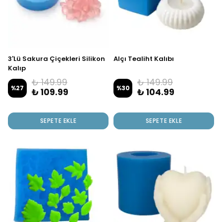
3'Lü Sakura Çiçekleri Silikon
Alçı Tealiht Kalıbı
Kalıp
₺ 149.99
₺ 149.99
%
27
%
30
₺ 109.99
₺ 104.99
SEPETE EKLE
SEPETE EKLE