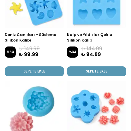
Deniz Canlıları - Süsleme
Kalp ve Yıldızlar Çoklu
Silikon Kalıbı
Silikon Kalıp
₺ 149.99
₺ 144.99
%
33
%
34
₺ 99.99
₺ 94.99
SEPETE EKLE
SEPETE EKLE