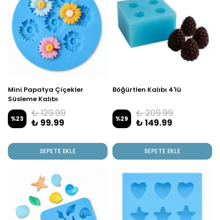
Mini Papatya Çiçekler
Böğürtlen Kalıbı 4'lü
Süsleme Kalıbı
₺ 129.99
₺ 209.99
%
23
%
29
₺ 99.99
₺ 149.99
SEPETE EKLE
SEPETE EKLE