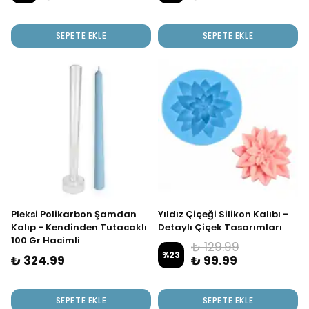
SEPETE EKLE
SEPETE EKLE
Pleksi Polikarbon Şamdan
Yıldız Çiçeği Silikon Kalıbı -
Kalıp - Kendinden Tutacaklı
Detaylı Çiçek Tasarımları
100 Gr Hacimli
İçin
₺ 129.99
%
23
₺ 324.99
₺ 99.99
SEPETE EKLE
SEPETE EKLE