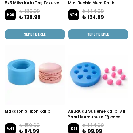
5x5 Mika Kutu Taş Tozu ve
Mini Bubble Mum Kalıbı
Hediyeliklere Uygun
₺ 189.99
₺ 144.99
%
26
%
14
₺ 139.99
₺ 124.99
SEPETE EKLE
SEPETE EKLE
Makaron Silikon Kalıp
Ahududu Süsleme Kalıbı 8'li
Yapı | Mumunuza Eğlence
Katın
₺ 159.99
₺ 144.99
%
41
%
31
₺ 94.99
₺ 99.99