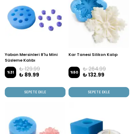
Yaban Mersinleri 8'lu Mini
Kar Tanesi Silikon Kalıp
Süsleme Kalıbı
₺ 129.99
₺ 264.99
%
31
%
50
₺ 89.99
₺ 132.99
SEPETE EKLE
SEPETE EKLE