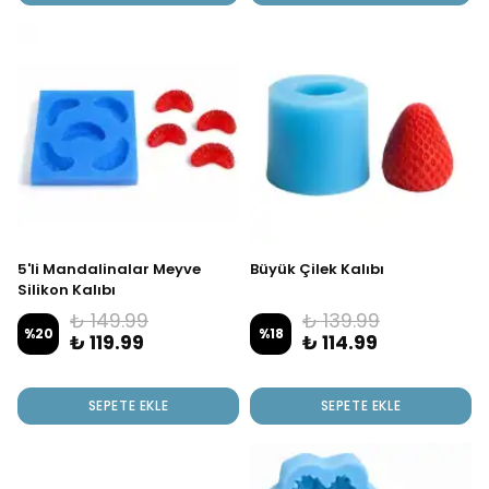
5'li Mandalinalar Meyve
Büyük Çilek Kalıbı
Silikon Kalıbı
₺ 149.99
₺ 139.99
%
20
%
18
₺ 119.99
₺ 114.99
SEPETE EKLE
SEPETE EKLE