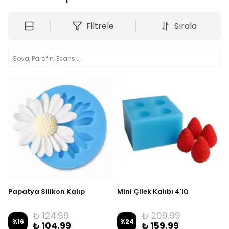
Filtrele
Sırala
Papatya Silikon Kalıp
Mini Çilek Kalıbı 4'lü
₺ 124.99
₺ 209.99
%
16
%
24
₺ 104.99
₺ 159.99