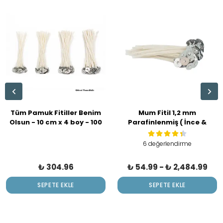
Tüm Pamuk Fitiller Benim
Mum Fitil 1,2 mm
Olsun - 10 cm x 4 boy - 100
Parafinlenmiş ( İnce &
ad
Silikon Kalıp ) | 3-4 cm
Muma Uygun
6 değerlendirme
₺ 304.96
₺ 54.99
-
₺ 2,484.99
SEPETE EKLE
SEPETE EKLE