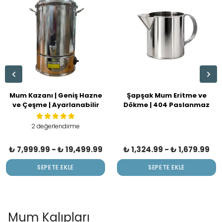
Mum Kazanı | Geniş Hazne
Şapşak Mum Eritme ve
ve Çeşme | Ayarlanabilir
Dökme | 404 Paslanmaz
Derece
Çelik | Litre Seçenekli
2 değerlendirme
₺ 7,999.99
-
₺ 19,499.99
₺ 1,324.99
-
₺ 1,679.99
SEPETE EKLE
SEPETE EKLE
Mum Kalıpları