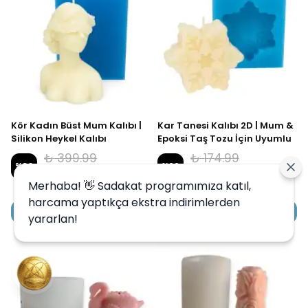
Kör Kadın Büst Mum Kalıbı |
Kar Tanesi Kalıbı 2D | Mum &
Silikon Heykel Kalıbı
Epoksi Taş Tozu İçin Uyumlu
₺ 399.99
₺ 174.99
%
30
%
29
₺ 279.99
₺ 124.99
Merhaba! 👋 Sadakat programımıza katıl,
harcama yaptıkça ekstra indirimlerden
SEPETE EKLE
SEPETE EKLE
yararlan!