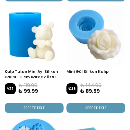
Kalp Tutan Mini Ayı Silikon
Mini Gül Silikon Kalıp
Kalıbı - 3 cm Bardak Üstü
Süslemeye Uygun
₺ 119.99
₺ 144.99
%
17
%
38
₺ 99.99
₺ 89.99
SEPETE EKLE
SEPETE EKLE