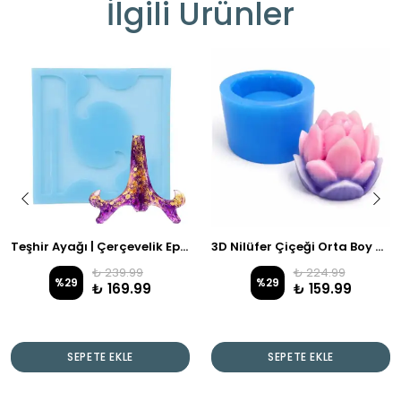
İlgili Ürünler
Teşhir Ayağı | Çerçevelik Epoksi Silikon Kalıp
3D Nilüfer Çiçeği Orta Boy Mum & Epoksi Çalışmalarına Uygun
₺ 239.99
₺ 224.99
%
29
%
29
₺ 169.99
₺ 159.99
SEPETE EKLE
SEPETE EKLE