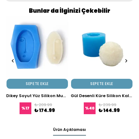
Bunlar da İlginizi Çekebilir
SEPETE EKLE
SEPETE EKLE
Dikey Soyut Yüz Silikon Mum Kalıbı
Gül Desenli Küre Silikon Kalıp | Dekoratif Mum, Sabun ve Taş Tozu Kalıbı
₺ 209.99
₺ 239.99
%
17
%
40
₺ 174.99
₺ 144.99
Ürün Açıklaması